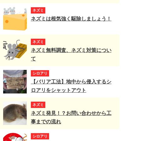
ネズミ
ネズミは根気強く駆除しましょう！
ネズミ
ネズミ無料調査、ネズミ対策につい
て
シロアリ
【バリア工法】地中から侵入するシ
ロアリをシャットアウト
ネズミ
ネズミ発見！？お問い合わせから工
事までの流れ
シロアリ