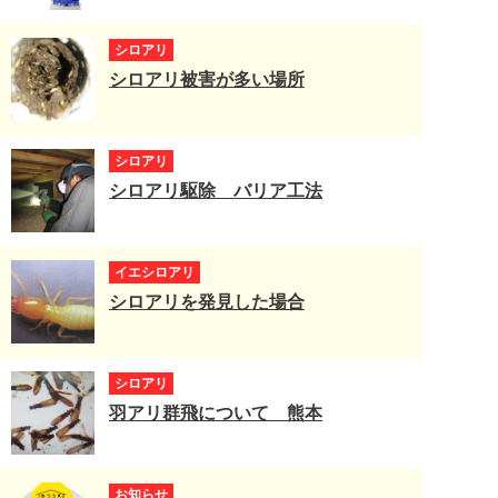
シロアリ
シロアリ被害が多い場所
シロアリ
シロアリ駆除 バリア工法
イエシロアリ
シロアリを発見した場合
シロアリ
羽アリ群飛について 熊本
お知らせ