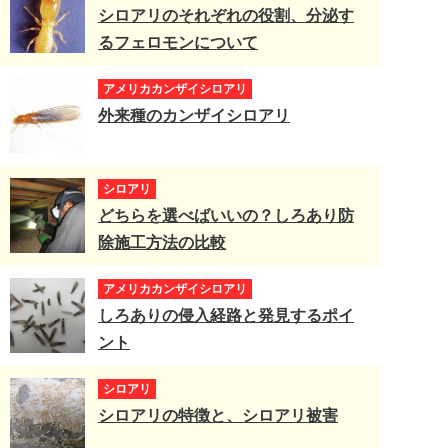
シロアリのそれぞれの役割、分泌す
るフェロモンについて
アメリカカンザイシロアリ
外来種のカンザイシロアリ
シロアリ
どちらを選べばいいの？しろあり防
除施工方法の比較
アメリカカンザイシロアリ
しろありの侵入経路と発見するポイ
ント
シロアリ
シロアリの特徴と、シロアリ被害