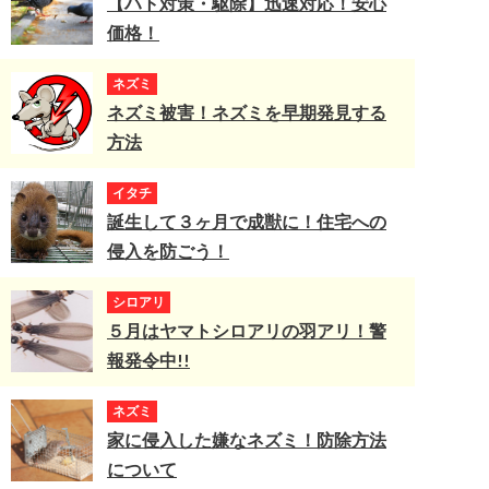
【ハト対策・駆除】迅速対応！安心
価格！
ネズミ
ネズミ被害！ネズミを早期発見する
方法
イタチ
誕生して３ヶ月で成獣に！住宅への
侵入を防ごう！
シロアリ
５月はヤマトシロアリの羽アリ！警
報発令中!!
ネズミ
家に侵入した嫌なネズミ！防除方法
について