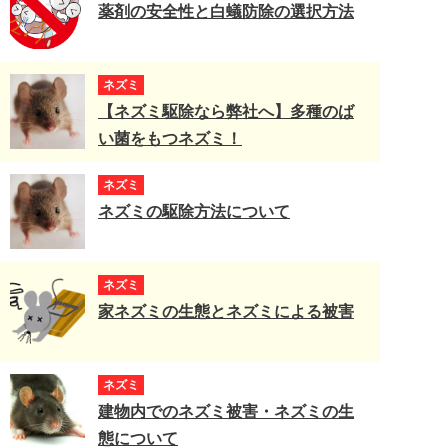
薬剤の安全性と白蟻防除の選択方法
ネズミ
【ネズミ駆除なら弊社へ】多種のば
い菌をもつネズミ！
ネズミ
ネズミの駆除方法について
ネズミ
家ネズミの生態とネズミによる被害
ネズミ
建物内でのネズミ被害・ネズミの生
態について