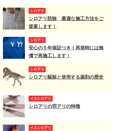
シロアリ
シロアリ防除 最適な施工方法をご
提案します！
シロアリ
安心の５年保証つき！再発時には無
償で再施工します！
シロアリ
シロアリ駆除と使用する薬剤の歴史
イエシロアリ
シロアリの羽アリの特徴
イエシロアリ