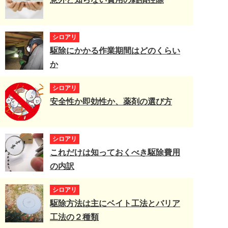
シロアリ
駆除にかかる作業期間はどのくらい
か
シロアリ
安全性か即効性か、薬剤の選び方
シロアリ
これだけは知っておくべき駆除費用
の内訳
シロアリ
駆除方法は主にベイト工法とバリア
工法の２種類