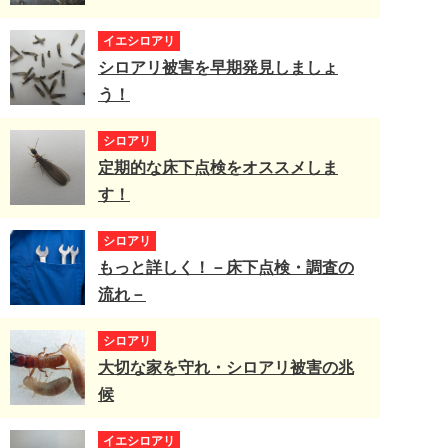
イエシロアリ
シロアリ被害を早期発見しましょ
う！
シロアリ
定期的な床下点検をオススメしま
す！
シロアリ
もっと詳しく！－床下点検・調査の
流れ－
シロアリ
大切な家を守れ・シロアリ被害の兆
候
イエシロアリ