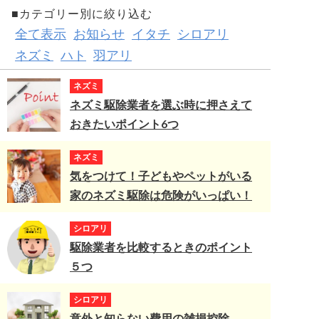
■カテゴリー別に絞り込む
全て表示
お知らせ
イタチ
シロアリ
ネズミ
ハト
羽アリ
ネズミ
ネズミ駆除業者を選ぶ時に押さえて
おきたいポイント6つ
ネズミ
気をつけて！子どもやペットがいる
家のネズミ駆除は危険がいっぱい！
シロアリ
駆除業者を比較するときのポイント
５つ
シロアリ
意外と知らない費用の雑損控除