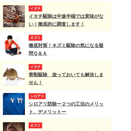
イタチ
イタチ駆除は中途半端では意味がな
い！徹底的に調査します！
ネズミ
徹底対策！ネズミ駆除の気になる疑
問Ｑ＆Ａ
イタチ
害獣駆除 放っておいても解決しま
せん！
シロアリ
シロアリ防除ー２つの工法のメリッ
ト、デメリットー
ネズミ