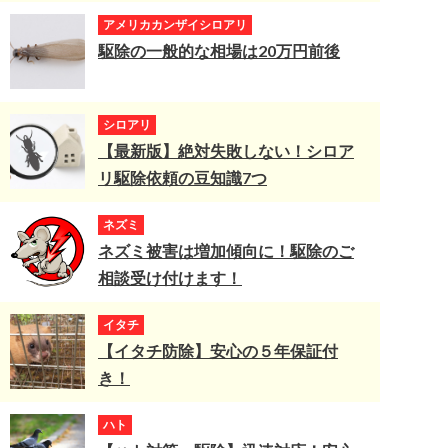
アメリカカンザイシロアリ
駆除の一般的な相場は20万円前後
シロアリ
【最新版】絶対失敗しない！シロア
リ駆除依頼の豆知識7つ
ネズミ
ネズミ被害は増加傾向に！駆除のご
相談受け付けます！
イタチ
【イタチ防除】安心の５年保証付
き！
ハト