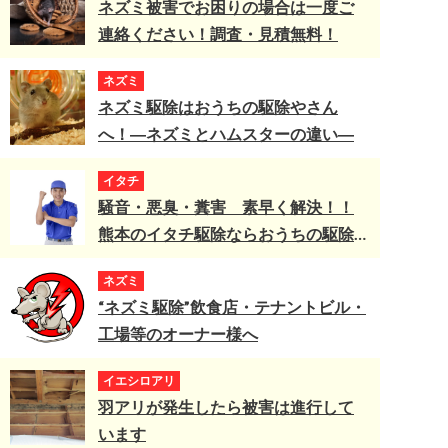
ネズミ被害でお困りの場合は一度ご
連絡ください！調査・見積無料！
ネズミ
ネズミ駆除はおうちの駆除やさん
へ！―ネズミとハムスターの違い―
イタチ
騒音・悪臭・糞害 素早く解決！！
熊本のイタチ駆除ならおうちの駆除
やさんへ
ネズミ
“ネズミ駆除”飲食店・テナントビル・
工場等のオーナー様へ
イエシロアリ
羽アリが発生したら被害は進行して
います