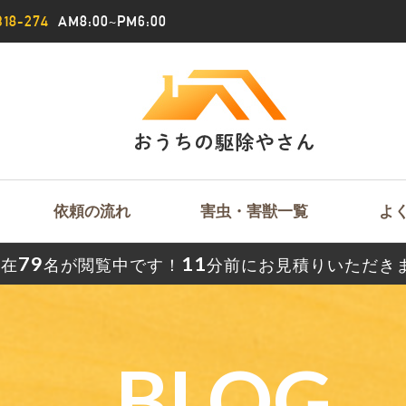
18-274
AM8:00~PM6:00
依頼の流れ
害虫・害獣一覧
よ
79
11
現在
名が閲覧中です！
分前にお見積りいただき
BLOG