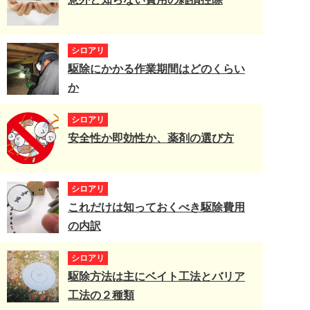
シロアリ
駆除にかかる作業期間はどのくらい
か
シロアリ
安全性か即効性か、薬剤の選び方
シロアリ
これだけは知っておくべき駆除費用
の内訳
シロアリ
駆除方法は主にベイト工法とバリア
工法の２種類