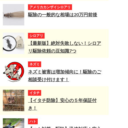
アメリカカンザイシロアリ
駆除の一般的な相場は20万円前後
シロアリ
【最新版】絶対失敗しない！シロア
リ駆除依頼の豆知識7つ
ネズミ
ネズミ被害は増加傾向に！駆除のご
相談受け付けます！
イタチ
【イタチ防除】安心の５年保証付
き！
ハト