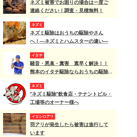
ネズミ被害でお困りの場合は一度ご
連絡ください！調査・見積無料！
ネズミ
ネズミ駆除はおうちの駆除やさん
へ！―ネズミとハムスターの違い―
イタチ
騒音・悪臭・糞害 素早く解決！！
熊本のイタチ駆除ならおうちの駆除
やさんへ
ネズミ
“ネズミ駆除”飲食店・テナントビル・
工場等のオーナー様へ
イエシロアリ
羽アリが発生したら被害は進行して
います