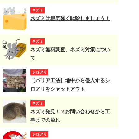
ネズミ
ネズミは根気強く駆除しましょう！
ネズミ
ネズミ無料調査、ネズミ対策につい
て
シロアリ
【バリア工法】地中から侵入するシ
ロアリをシャットアウト
ネズミ
ネズミ発見！？お問い合わせから工
事までの流れ
シロアリ