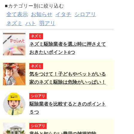
■カテゴリー別に絞り込む
全て表示
お知らせ
イタチ
シロアリ
ネズミ
ハト
羽アリ
ネズミ
ネズミ駆除業者を選ぶ時に押さえて
おきたいポイント6つ
ネズミ
気をつけて！子どもやペットがいる
家のネズミ駆除は危険がいっぱい！
シロアリ
駆除業者を比較するときのポイント
５つ
シロアリ
意外と知らない費用の雑損控除