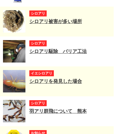
シロアリ
シロアリ被害が多い場所
シロアリ
シロアリ駆除 バリア工法
イエシロアリ
シロアリを発見した場合
シロアリ
羽アリ群飛について 熊本
お知らせ