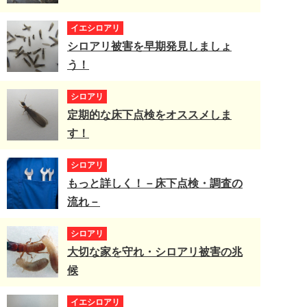
イエシロアリ
シロアリ被害を早期発見しましょ
う！
シロアリ
定期的な床下点検をオススメしま
す！
シロアリ
もっと詳しく！－床下点検・調査の
流れ－
シロアリ
大切な家を守れ・シロアリ被害の兆
候
イエシロアリ