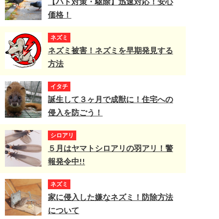
【ハト対策・駆除】迅速対応！安心
価格！
ネズミ
ネズミ被害！ネズミを早期発見する
方法
イタチ
誕生して３ヶ月で成獣に！住宅への
侵入を防ごう！
シロアリ
５月はヤマトシロアリの羽アリ！警
報発令中!!
ネズミ
家に侵入した嫌なネズミ！防除方法
について