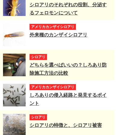
シロアリのそれぞれの役割、分泌す
るフェロモンについて
アメリカカンザイシロアリ
外来種のカンザイシロアリ
シロアリ
どちらを選べばいいの？しろあり防
除施工方法の比較
アメリカカンザイシロアリ
しろありの侵入経路と発見するポイ
ント
シロアリ
シロアリの特徴と、シロアリ被害