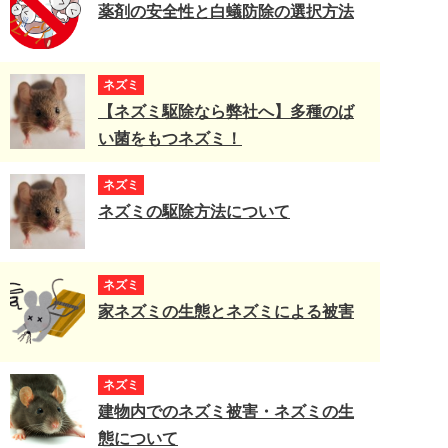
薬剤の安全性と白蟻防除の選択方法
ネズミ
【ネズミ駆除なら弊社へ】多種のば
い菌をもつネズミ！
ネズミ
ネズミの駆除方法について
ネズミ
家ネズミの生態とネズミによる被害
ネズミ
建物内でのネズミ被害・ネズミの生
態について