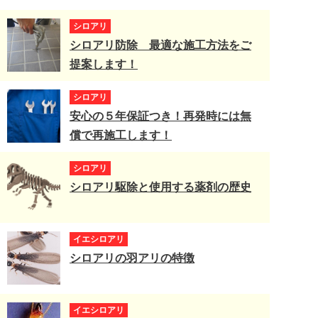
シロアリ
シロアリ防除 最適な施工方法をご
提案します！
シロアリ
安心の５年保証つき！再発時には無
償で再施工します！
シロアリ
シロアリ駆除と使用する薬剤の歴史
イエシロアリ
シロアリの羽アリの特徴
イエシロアリ