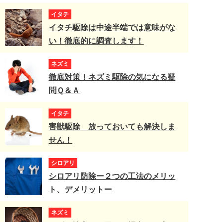
イタチ
イタチ駆除は中途半端では意味がな
い！徹底的に調査します！
ネズミ
徹底対策！ネズミ駆除の気になる疑
問Ｑ＆Ａ
イタチ
害獣駆除 放っておいても解決しま
せん！
シロアリ
シロアリ防除ー２つの工法のメリッ
ト、デメリットー
ネズミ