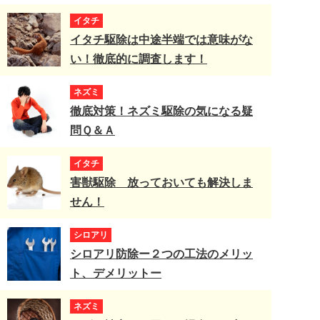
イタチ
イタチ駆除は中途半端では意味がな
い！徹底的に調査します！
ネズミ
徹底対策！ネズミ駆除の気になる疑
問Ｑ＆Ａ
イタチ
害獣駆除 放っておいても解決しま
せん！
シロアリ
シロアリ防除ー２つの工法のメリッ
ト、デメリットー
ネズミ