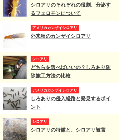
シロアリのそれぞれの役割、分泌す
るフェロモンについて
アメリカカンザイシロアリ
外来種のカンザイシロアリ
シロアリ
どちらを選べばいいの？しろあり防
除施工方法の比較
アメリカカンザイシロアリ
しろありの侵入経路と発見するポイ
ント
シロアリ
シロアリの特徴と、シロアリ被害