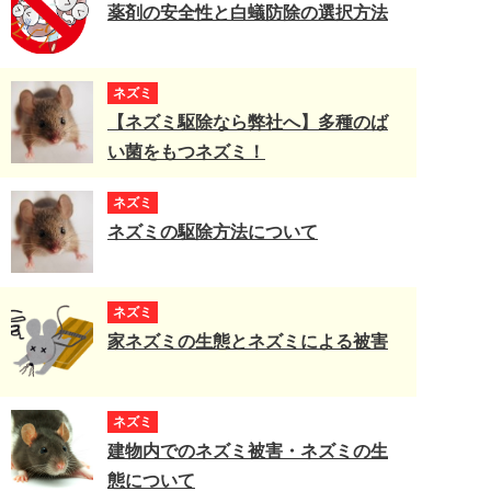
薬剤の安全性と白蟻防除の選択方法
ネズミ
【ネズミ駆除なら弊社へ】多種のば
い菌をもつネズミ！
ネズミ
ネズミの駆除方法について
ネズミ
家ネズミの生態とネズミによる被害
ネズミ
建物内でのネズミ被害・ネズミの生
態について