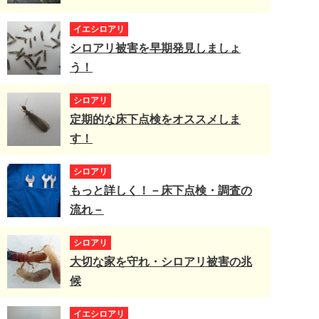
イエシロアリ
シロアリ被害を早期発見しましょ
う！
シロアリ
定期的な床下点検をオススメしま
す！
シロアリ
もっと詳しく！－床下点検・調査の
流れ－
シロアリ
大切な家を守れ・シロアリ被害の兆
候
イエシロアリ