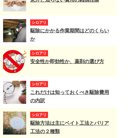
シロアリ
駆除にかかる作業期間はどのくらい
か
シロアリ
安全性か即効性か、薬剤の選び方
シロアリ
これだけは知っておくべき駆除費用
の内訳
シロアリ
駆除方法は主にベイト工法とバリア
工法の２種類