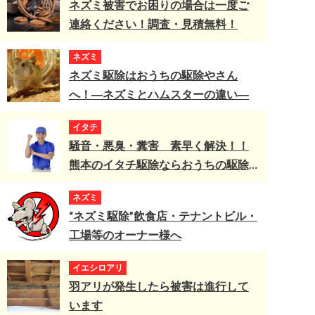
ネズミ被害でお困りの場合は一度ご
連絡ください！調査・見積無料！
ネズミ
ネズミ駆除はおうちの駆除やさん
へ！―ネズミとハムスターの違い―
イタチ
騒音・悪臭・糞害 素早く解決！！
熊本のイタチ駆除ならおうちの駆除
やさんへ
ネズミ
“ネズミ駆除”飲食店・テナントビル・
工場等のオーナー様へ
イエシロアリ
羽アリが発生したら被害は進行して
います