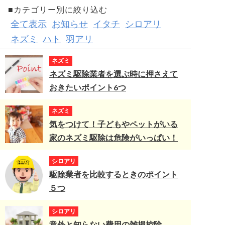
■カテゴリー別に絞り込む
全て表示
お知らせ
イタチ
シロアリ
ネズミ
ハト
羽アリ
ネズミ
ネズミ駆除業者を選ぶ時に押さえて
おきたいポイント6つ
ネズミ
気をつけて！子どもやペットがいる
家のネズミ駆除は危険がいっぱい！
シロアリ
駆除業者を比較するときのポイント
５つ
シロアリ
意外と知らない費用の雑損控除