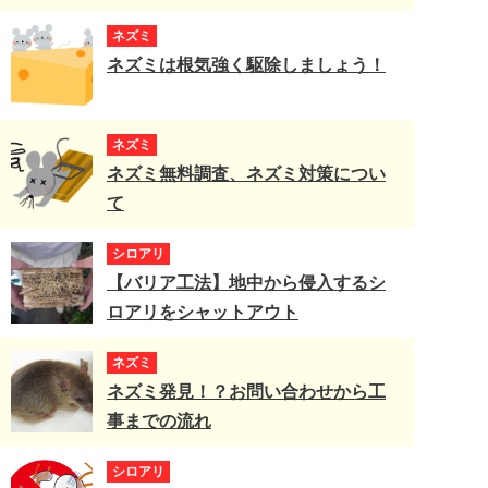
ネズミ
ネズミは根気強く駆除しましょう！
ネズミ
ネズミ無料調査、ネズミ対策につい
て
シロアリ
【バリア工法】地中から侵入するシ
ロアリをシャットアウト
ネズミ
ネズミ発見！？お問い合わせから工
事までの流れ
シロアリ