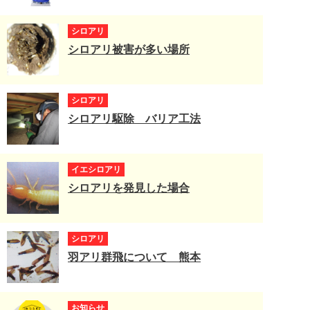
シロアリ
シロアリ被害が多い場所
シロアリ
シロアリ駆除 バリア工法
イエシロアリ
シロアリを発見した場合
シロアリ
羽アリ群飛について 熊本
お知らせ