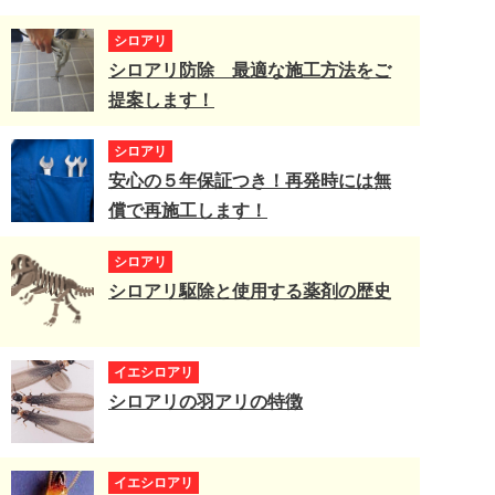
シロアリ
シロアリ防除 最適な施工方法をご
提案します！
シロアリ
安心の５年保証つき！再発時には無
償で再施工します！
シロアリ
シロアリ駆除と使用する薬剤の歴史
イエシロアリ
シロアリの羽アリの特徴
イエシロアリ