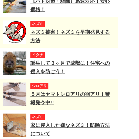
【ハト対策・駆除】迅速対応！安心
価格！
ネズミ
ネズミ被害！ネズミを早期発見する
方法
イタチ
誕生して３ヶ月で成獣に！住宅への
侵入を防ごう！
シロアリ
５月はヤマトシロアリの羽アリ！警
報発令中!!
ネズミ
家に侵入した嫌なネズミ！防除方法
について