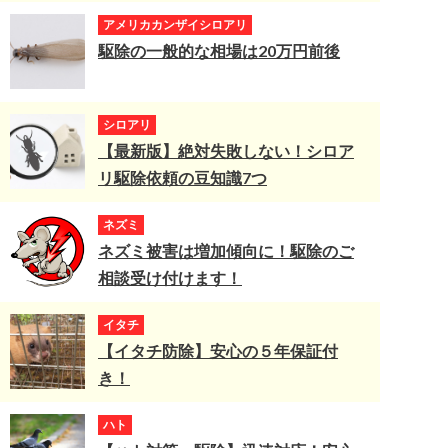
アメリカカンザイシロアリ
駆除の一般的な相場は20万円前後
シロアリ
【最新版】絶対失敗しない！シロア
リ駆除依頼の豆知識7つ
ネズミ
ネズミ被害は増加傾向に！駆除のご
相談受け付けます！
イタチ
【イタチ防除】安心の５年保証付
き！
ハト