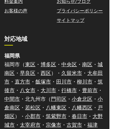
料金案内
お知らせ/ブログ
お客様の声
プライバシーポリシー
サイトマップ
対応地域
福岡県
福岡市（
東区
・
博多区
・
中央区
・
南区
・
城
南区
・
早良区
・
西区
）・
久留米市
・
大牟田
市
・
直方市
・
飯塚市
・
田川市
・
柳川市
・
筑
後市
・
八女市
・
大川市
・
行橋市
・
豊前市
・
中間市
・北九州市（
門司区
・
小倉北区
・
小
倉南区
・
若松区
・
八幡東区
・
八幡西区
・
戸
畑区
）・
小郡市
・
筑紫野市
・
春日市
・
大野
城市
・
太宰府市
・
宗像市
・
古賀市
・
福津