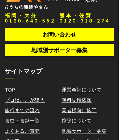
福岡・大分
熊本・佐賀
0120-640-552
0120-318-274
お問い合わせ
地域別サポーター募集
サイトマップ
TOP
運営会社について
プロはここが違う
無料見積依頼
施行までの流れ
業者様向け施工
害虫・害獣一覧
控除について
よくあるご質問
地域サポーター募集