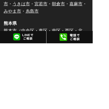
市
・
うきは市
・
宮若市
・
朝倉市
・
嘉麻市
・
みやま市
・
糸島市
熊本県
熊本市（
中央区
・
東区
・
南区
・
西区
・
北
区
）・
八代市
・
人吉市
・
荒尾市
・
水俣市
・
玉名市
・
山鹿市
・
菊池市
・
宇土市
・
上天草
市
・
宇城市
・
阿蘇市
・
合志市
・
天草市
佐賀県
佐賀市
・
唐津市
・
鹿島市
・
伊万里市
・
鳥栖
市
・
武雄市
・
多久市
・
小城市
・
嬉野市
・
神
埼市
大分県
大分市
・
別府市
・
中津市
・
日田市
・
佐伯