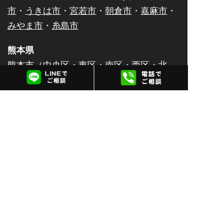
市
・
うきは市
・
宮若市
・
朝倉市
・
嘉麻市
・
みやま市
・
糸島市
熊本県
熊本市（
中央区
・
東区
・
南区
・
西区
・
北
区
）・
八代市
・
人吉市
・
荒尾市
・
水俣市
・
玉名市
・
山鹿市
・
菊池市
・
宇土市
・
上天草
市
・
宇城市
・
阿蘇市
・
合志市
・
天草市
佐賀県
佐賀市
・
唐津市
・
鹿島市
・
伊万里市
・
鳥栖
市
・
武雄市
・
多久市
・
小城市
・
嬉野市
・
神
埼市
大分県
大分市
・
別府市
・
中津市
・
日田市
・
佐伯