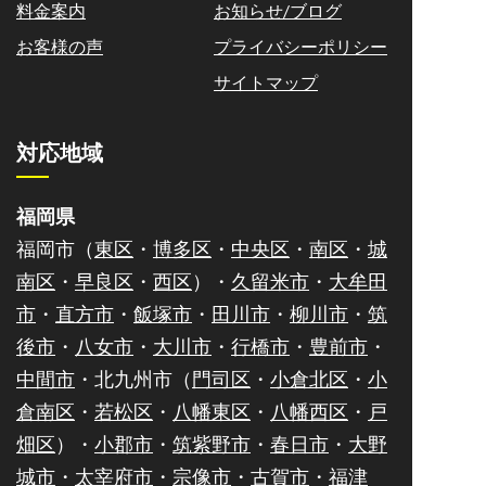
料金案内
お知らせ/ブログ
お客様の声
プライバシーポリシー
サイトマップ
対応地域
福岡県
福岡市（
東区
・
博多区
・
中央区
・
南区
・
城
南区
・
早良区
・
西区
）・
久留米市
・
大牟田
市
・
直方市
・
飯塚市
・
田川市
・
柳川市
・
筑
後市
・
八女市
・
大川市
・
行橋市
・
豊前市
・
中間市
・北九州市（
門司区
・
小倉北区
・
小
倉南区
・
若松区
・
八幡東区
・
八幡西区
・
戸
畑区
）・
小郡市
・
筑紫野市
・
春日市
・
大野
城市
・
太宰府市
・
宗像市
・
古賀市
・
福津