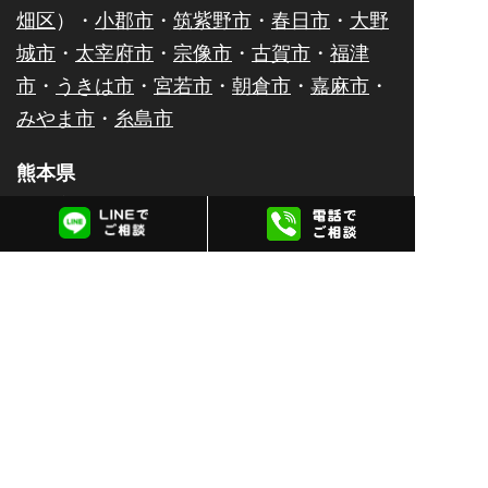
畑区
）・
小郡市
・
筑紫野市
・
春日市
・
大野
城市
・
太宰府市
・
宗像市
・
古賀市
・
福津
市
・
うきは市
・
宮若市
・
朝倉市
・
嘉麻市
・
みやま市
・
糸島市
熊本県
熊本市（
中央区
・
東区
・
南区
・
西区
・
北
区
）・
八代市
・
人吉市
・
荒尾市
・
水俣市
・
玉名市
・
山鹿市
・
菊池市
・
宇土市
・
上天草
市
・
宇城市
・
阿蘇市
・
合志市
・
天草市
佐賀県
佐賀市
・
唐津市
・
鹿島市
・
伊万里市
・
鳥栖
市
・
武雄市
・
多久市
・
小城市
・
嬉野市
・
神
埼市