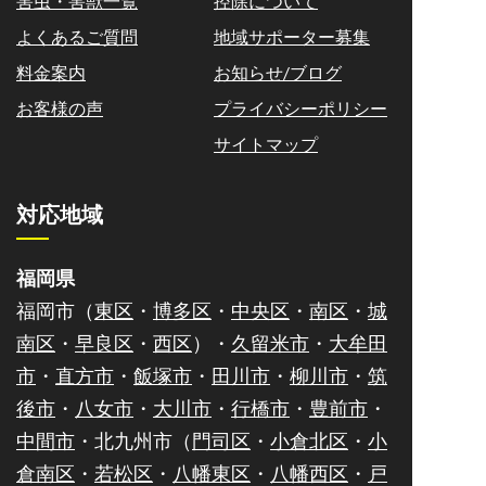
害虫・害獣一覧
控除について
よくあるご質問
地域サポーター募集
料金案内
お知らせ/ブログ
お客様の声
プライバシーポリシー
サイトマップ
対応地域
福岡県
福岡市（
東区
・
博多区
・
中央区
・
南区
・
城
南区
・
早良区
・
西区
）・
久留米市
・
大牟田
市
・
直方市
・
飯塚市
・
田川市
・
柳川市
・
筑
後市
・
八女市
・
大川市
・
行橋市
・
豊前市
・
中間市
・北九州市（
門司区
・
小倉北区
・
小
倉南区
・
若松区
・
八幡東区
・
八幡西区
・
戸