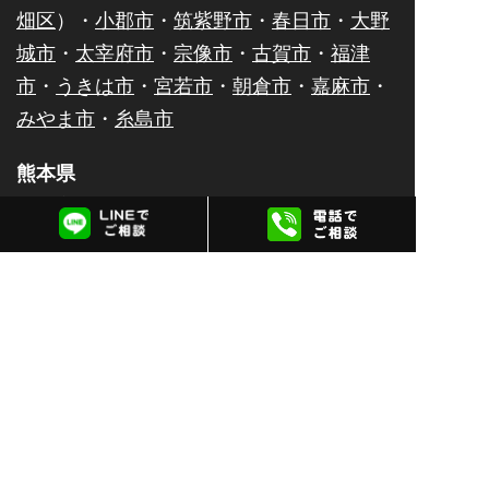
畑区
）・
小郡市
・
筑紫野市
・
春日市
・
大野
城市
・
太宰府市
・
宗像市
・
古賀市
・
福津
市
・
うきは市
・
宮若市
・
朝倉市
・
嘉麻市
・
みやま市
・
糸島市
熊本県
熊本市（
中央区
・
東区
・
南区
・
西区
・
北
区
）・
八代市
・
人吉市
・
荒尾市
・
水俣市
・
玉名市
・
山鹿市
・
菊池市
・
宇土市
・
上天草
市
・
宇城市
・
阿蘇市
・
合志市
・
天草市
佐賀県
佐賀市
・
唐津市
・
鹿島市
・
伊万里市
・
鳥栖
市
・
武雄市
・
多久市
・
小城市
・
嬉野市
・
神
埼市