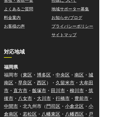
害虫・害獣一覧
控除について
よくあるご質問
地域サポーター募集
料金案内
お知らせ/ブログ
お客様の声
プライバシーポリシー
サイトマップ
対応地域
福岡県
福岡市（
東区
・
博多区
・
中央区
・
南区
・
城
南区
・
早良区
・
西区
）・
久留米市
・
大牟田
市
・
直方市
・
飯塚市
・
田川市
・
柳川市
・
筑
後市
・
八女市
・
大川市
・
行橋市
・
豊前市
・
中間市
・北九州市（
門司区
・
小倉北区
・
小
倉南区
・
若松区
・
八幡東区
・
八幡西区
・
戸