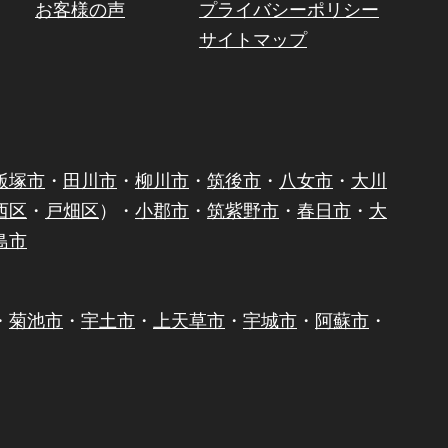
お客様の声
プライバシーポリシー
サイトマップ
飯塚市
・
田川市
・
柳川市
・
筑後市
・
八女市
・
大川
西区
・
戸畑区
）・
小郡市
・
筑紫野市
・
春日市
・
大
島市
・
菊池市
・
宇土市
・
上天草市
・
宇城市
・
阿蘇市
・