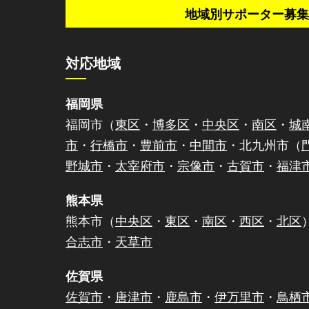
地域別サポーター募集
対応地域
福岡県
福岡市（
東区
・
博多区
・
中央区
・
南区
・
城
市
・
行橋市
・
豊前市
・
中間市
・北九州市（
野城市
・
太宰府市
・
宗像市
・
古賀市
・
福津
熊本県
熊本市（
中央区
・
東区
・
南区
・
西区
・
北区
合志市
・
天草市
佐賀県
佐賀市
・
唐津市
・
鹿島市
・
伊万里市
・
鳥栖