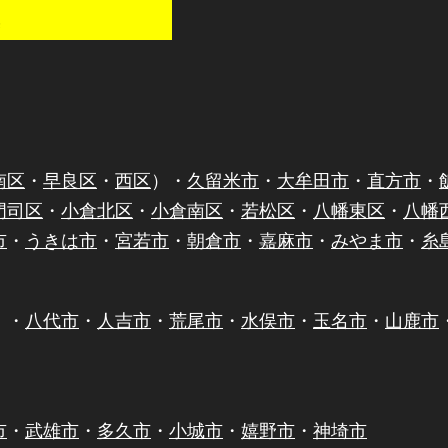
南区
・
早良区
・
西区
）・
久留米市
・
大牟田市
・
直方市
・
門司区
・
小倉北区
・
小倉南区
・
若松区
・
八幡東区
・
八幡
市
・
うきは市
・
宮若市
・
朝倉市
・
嘉麻市
・
みやま市
・
糸
）・
八代市
・
人吉市
・
荒尾市
・
水俣市
・
玉名市
・
山鹿市
市
・
武雄市
・
多久市
・
小城市
・
嬉野市
・
神埼市