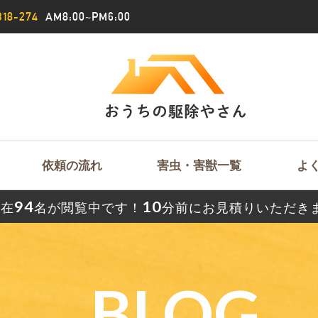
18-274
AM8:00~PM6:00
依頼の流れ
害虫・害獣一覧
よ
94
10
現在
名が閲覧中です！
分前にお見積りいただき
BLOG