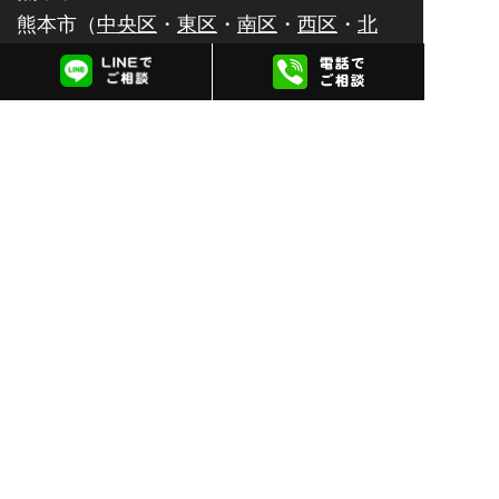
熊本市（
中央区
・
東区
・
南区
・
西区
・
北
区
）・
八代市
・
人吉市
・
荒尾市
・
水俣市
・
玉名市
・
山鹿市
・
菊池市
・
宇土市
・
上天草
市
・
宇城市
・
阿蘇市
・
合志市
・
天草市
佐賀県
佐賀市
・
唐津市
・
鹿島市
・
伊万里市
・
鳥栖
市
・
武雄市
・
多久市
・
小城市
・
嬉野市
・
神
埼市
大分県
大分市
・
別府市
・
中津市
・
日田市
・
佐伯
市
・
臼杵市
・
津久見市
・
竹田市
・
豊後高田
市
・
杵築市
・
宇佐市
・
豊後大野市
・
由布
市
・
国東市