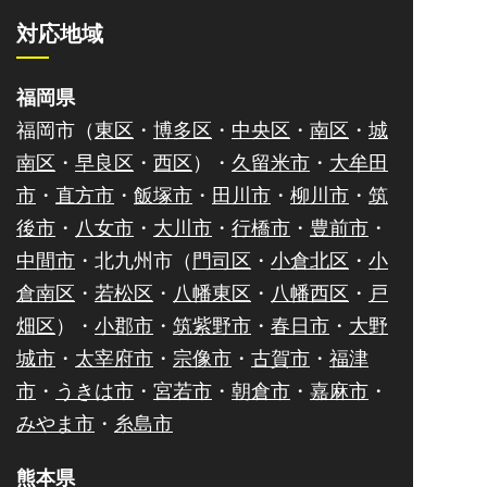
対応地域
福岡県
福岡市（
東区
・
博多区
・
中央区
・
南区
・
城
南区
・
早良区
・
西区
）・
久留米市
・
大牟田
市
・
直方市
・
飯塚市
・
田川市
・
柳川市
・
筑
後市
・
八女市
・
大川市
・
行橋市
・
豊前市
・
中間市
・北九州市（
門司区
・
小倉北区
・
小
倉南区
・
若松区
・
八幡東区
・
八幡西区
・
戸
畑区
）・
小郡市
・
筑紫野市
・
春日市
・
大野
城市
・
太宰府市
・
宗像市
・
古賀市
・
福津
市
・
うきは市
・
宮若市
・
朝倉市
・
嘉麻市
・
みやま市
・
糸島市
熊本県