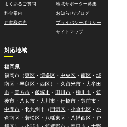
よくあるご質問
地域サポーター募集
料金案内
お知らせ/ブログ
お客様の声
プライバシーポリシー
サイトマップ
対応地域
福岡県
福岡市（
東区
・
博多区
・
中央区
・
南区
・
城
南区
・
早良区
・
西区
）・
久留米市
・
大牟田
市
・
直方市
・
飯塚市
・
田川市
・
柳川市
・
筑
後市
・
八女市
・
大川市
・
行橋市
・
豊前市
・
中間市
・北九州市（
門司区
・
小倉北区
・
小
倉南区
・
若松区
・
八幡東区
・
八幡西区
・
戸
畑区
）・
小郡市
・
筑紫野市
・
春日市
・
大野