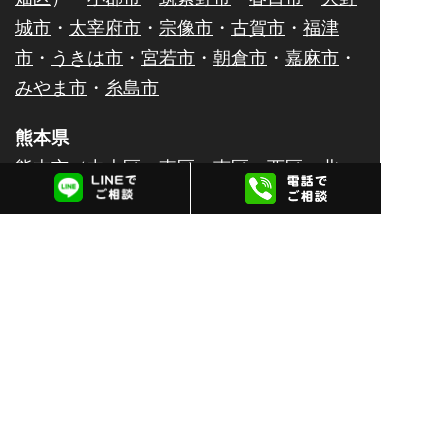
城市
・
太宰府市
・
宗像市
・
古賀市
・
福津
市
・
うきは市
・
宮若市
・
朝倉市
・
嘉麻市
・
みやま市
・
糸島市
熊本県
熊本市（
中央区
・
東区
・
南区
・
西区
・
北
区
）・
八代市
・
人吉市
・
荒尾市
・
水俣市
・
玉名市
・
山鹿市
・
菊池市
・
宇土市
・
上天草
市
・
宇城市
・
阿蘇市
・
合志市
・
天草市
佐賀県
佐賀市
・
唐津市
・
鹿島市
・
伊万里市
・
鳥栖
市
・
武雄市
・
多久市
・
小城市
・
嬉野市
・
神
埼市
大分県