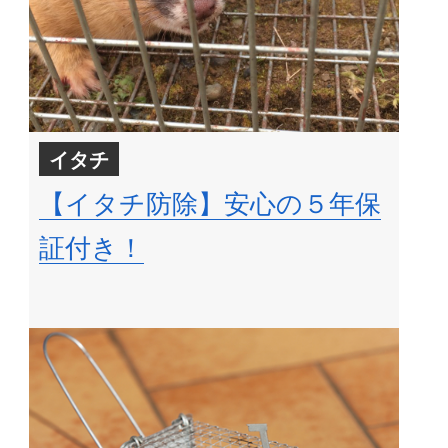
イタチ
【イタチ防除】安心の５年保
証付き！