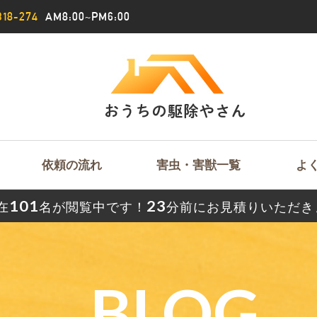
18-274
AM8:00~PM6:00
依頼の流れ
害虫・害獣一覧
よ
101
23
在
名が閲覧中です！
分前にお見積りいただき
BLOG