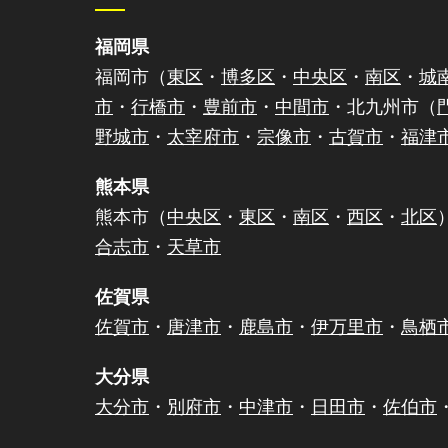
福岡県
福岡市（
東区
・
博多区
・
中央区
・
南区
・
城
市
・
行橋市
・
豊前市
・
中間市
・北九州市（
野城市
・
太宰府市
・
宗像市
・
古賀市
・
福津
熊本県
熊本市（
中央区
・
東区
・
南区
・
西区
・
北区
合志市
・
天草市
佐賀県
佐賀市
・
唐津市
・
鹿島市
・
伊万里市
・
鳥栖
大分県
大分市
・
別府市
・
中津市
・
日田市
・
佐伯市