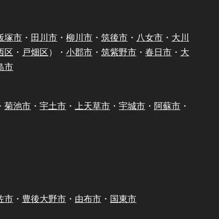
飯塚市
・
田川市
・
柳川市
・
筑後市
・
八女市
・
大川
西区
・
戸畑区
）・
小郡市
・
筑紫野市
・
春日市
・
大
島市
・
菊池市
・
宇土市
・
上天草市
・
宇城市
・
阿蘇市
・
佐市
・
豊後大野市
・
由布市
・
国東市