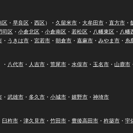
南区
・
早良区
・
西区
）・
久留米市
・
大牟田市
・
直方市
・
門司区
・
小倉北区
・
小倉南区
・
若松区
・
八幡東区
・
八幡
市
・
うきは市
・
宮若市
・
朝倉市
・
嘉麻市
・
みやま市
・
糸
）・
八代市
・
人吉市
・
荒尾市
・
水俣市
・
玉名市
・
山鹿市
市
・
武雄市
・
多久市
・
小城市
・
嬉野市
・
神埼市
・
臼杵市
・
津久見市
・
竹田市
・
豊後高田市
・
杵築市
・
宇