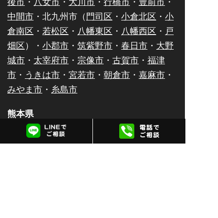
後市
・
八女市
・
大川市
・
行橋市
・
豊前市
・
中間市
・北九州市（
門司区
・
小倉北区
・
小
倉南区
・
若松区
・
八幡東区
・
八幡西区
・
戸
畑区
）・
小郡市
・
筑紫野市
・
春日市
・
大野
城市
・
太宰府市
・
宗像市
・
古賀市
・
福津
市
・
うきは市
・
宮若市
・
朝倉市
・
嘉麻市
・
みやま市
・
糸島市
熊本県
熊本市（
中央区
・
東区
・
南区
・
西区
・
北
区
）・
八代市
・
人吉市
・
荒尾市
・
水俣市
・
玉名市
・
山鹿市
・
菊池市
・
宇土市
・
上天草
市
・
宇城市
・
阿蘇市
・
合志市
・
天草市
佐賀県
佐賀市
・
唐津市
・
鹿島市
・
伊万里市
・
鳥栖