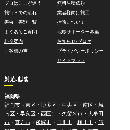
プロはここが違う
無料見積依頼
施行までの流れ
業者様向け施工
害虫・害獣一覧
控除について
よくあるご質問
地域サポーター募集
料金案内
お知らせ/ブログ
お客様の声
プライバシーポリシー
サイトマップ
対応地域
福岡県
福岡市（
東区
・
博多区
・
中央区
・
南区
・
城
南区
・
早良区
・
西区
）・
久留米市
・
大牟田
市
・
直方市
・
飯塚市
・
田川市
・
柳川市
・
筑