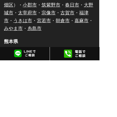
畑区
）・
小郡市
・
筑紫野市
・
春日市
・
大野
城市
・
太宰府市
・
宗像市
・
古賀市
・
福津
市
・
うきは市
・
宮若市
・
朝倉市
・
嘉麻市
・
みやま市
・
糸島市
熊本県
熊本市（
中央区
・
東区
・
南区
・
西区
・
北
区
）・
八代市
・
人吉市
・
荒尾市
・
水俣市
・
玉名市
・
山鹿市
・
菊池市
・
宇土市
・
上天草
市
・
宇城市
・
阿蘇市
・
合志市
・
天草市
佐賀県
佐賀市
・
唐津市
・
鹿島市
・
伊万里市
・
鳥栖
市
・
武雄市
・
多久市
・
小城市
・
嬉野市
・
神
埼市