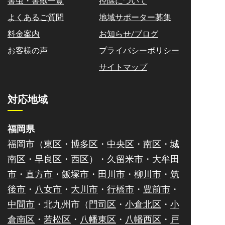
害虫・害獣一覧
控除について
よくあるご質問
地域サポーター募集
料金案内
お知らせ/ブログ
お客様の声
プライバシーポリシー
サイトマップ
対応地域
福岡県
福岡市（
東区
・
博多区
・
中央区
・
南区
・
城
南区
・
早良区
・
西区
）・
久留米市
・
大牟田
市
・
直方市
・
飯塚市
・
田川市
・
柳川市
・
筑
後市
・
八女市
・
大川市
・
行橋市
・
豊前市
・
中間市
・北九州市（
門司区
・
小倉北区
・
小
倉南区
・
若松区
・
八幡東区
・
八幡西区
・
戸