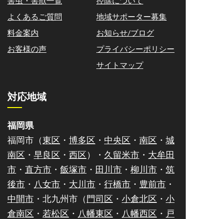
害虫・害獣一覧
控除について
よくあるご質問
地域サポーター募集
料金案内
お知らせ/ブログ
お客様の声
プライバシーポリシー
サイトマップ
対応地域
福岡県
福岡市（
東区
・
博多区
・
中央区
・
南区
・
城
南区
・
早良区
・
西区
）・
久留米市
・
大牟田
市
・
直方市
・
飯塚市
・
田川市
・
柳川市
・
筑
後市
・
八女市
・
大川市
・
行橋市
・
豊前市
・
中間市
・北九州市（
門司区
・
小倉北区
・
小
倉南区
・
若松区
・
八幡東区
・
八幡西区
・
戸