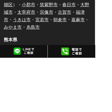
畑区
）・
小郡市
・
筑紫野市
・
春日市
・
大野
城市
・
太宰府市
・
宗像市
・
古賀市
・
福津
市
・
うきは市
・
宮若市
・
朝倉市
・
嘉麻市
・
みやま市
・
糸島市
熊本県
熊本市（
中央区
・
東区
・
南区
・
西区
・
北
区
）・
八代市
・
人吉市
・
荒尾市
・
水俣市
・
玉名市
・
山鹿市
・
菊池市
・
宇土市
・
上天草
市
・
宇城市
・
阿蘇市
・
合志市
・
天草市
佐賀県
佐賀市
・
唐津市
・
鹿島市
・
伊万里市
・
鳥栖
市
・
武雄市
・
多久市
・
小城市
・
嬉野市
・
神
埼市