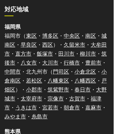
対応地域
福岡県
福岡市（
東区
・
博多区
・
中央区
・
南区
・
城
南区
・
早良区
・
西区
）・
久留米市
・
大牟田
市
・
直方市
・
飯塚市
・
田川市
・
柳川市
・
筑
後市
・
八女市
・
大川市
・
行橋市
・
豊前市
・
中間市
・北九州市（
門司区
・
小倉北区
・
小
倉南区
・
若松区
・
八幡東区
・
八幡西区
・
戸
畑区
）・
小郡市
・
筑紫野市
・
春日市
・
大野
城市
・
太宰府市
・
宗像市
・
古賀市
・
福津
市
・
うきは市
・
宮若市
・
朝倉市
・
嘉麻市
・
みやま市
・
糸島市
熊本県