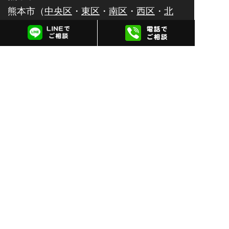
熊本市（
中央区
・
東区
・
南区
・
西区
・
北
区
）・
八代市
・
人吉市
・
荒尾市
・
水俣市
・
玉名市
・
山鹿市
・
菊池市
・
宇土市
・
上天草
市
・
宇城市
・
阿蘇市
・
合志市
・
天草市
佐賀県
佐賀市
・
唐津市
・
鹿島市
・
伊万里市
・
鳥栖
市
・
武雄市
・
多久市
・
小城市
・
嬉野市
・
神
埼市
大分県
大分市
・
別府市
・
中津市
・
日田市
・
佐伯
市
・
臼杵市
・
津久見市
・
竹田市
・
豊後高田
市
・
杵築市
・
宇佐市
・
豊後大野市
・
由布
市
・
国東市