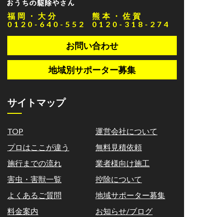
福岡・大分
熊本・佐賀
0120-640-552
0120-318-274
お問い合わせ
地域別サポーター募集
サイトマップ
TOP
運営会社について
プロはここが違う
無料見積依頼
施行までの流れ
業者様向け施工
害虫・害獣一覧
控除について
よくあるご質問
地域サポーター募集
料金案内
お知らせ/ブログ