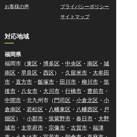
お客様の声
プライバシーポリシー
サイトマップ
対応地域
福岡県
福岡市（
東区
・
博多区
・
中央区
・
南区
・
城
南区
・
早良区
・
西区
）・
久留米市
・
大牟田
市
・
直方市
・
飯塚市
・
田川市
・
柳川市
・
筑
後市
・
八女市
・
大川市
・
行橋市
・
豊前市
・
中間市
・北九州市（
門司区
・
小倉北区
・
小
倉南区
・
若松区
・
八幡東区
・
八幡西区
・
戸
畑区
）・
小郡市
・
筑紫野市
・
春日市
・
大野
城市
・
太宰府市
・
宗像市
・
古賀市
・
福津
市
・
うきは市
・
宮若市
・
朝倉市
・
嘉麻市
・