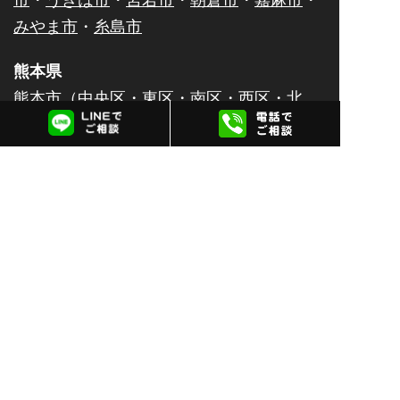
みやま市
・
糸島市
熊本県
熊本市（
中央区
・
東区
・
南区
・
西区
・
北
区
）・
八代市
・
人吉市
・
荒尾市
・
水俣市
・
玉名市
・
山鹿市
・
菊池市
・
宇土市
・
上天草
市
・
宇城市
・
阿蘇市
・
合志市
・
天草市
佐賀県
佐賀市
・
唐津市
・
鹿島市
・
伊万里市
・
鳥栖
市
・
武雄市
・
多久市
・
小城市
・
嬉野市
・
神
埼市
大分県
大分市
・
別府市
・
中津市
・
日田市
・
佐伯