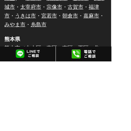
城市
・
太宰府市
・
宗像市
・
古賀市
・
福津
市
・
うきは市
・
宮若市
・
朝倉市
・
嘉麻市
・
みやま市
・
糸島市
熊本県
熊本市（
中央区
・
東区
・
南区
・
西区
・
北
区
）・
八代市
・
人吉市
・
荒尾市
・
水俣市
・
玉名市
・
山鹿市
・
菊池市
・
宇土市
・
上天草
市
・
宇城市
・
阿蘇市
・
合志市
・
天草市
佐賀県
佐賀市
・
唐津市
・
鹿島市
・
伊万里市
・
鳥栖
市
・
武雄市
・
多久市
・
小城市
・
嬉野市
・
神
埼市
大分県