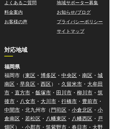
よくあるご質問
地域サポーター募集
料金案内
お知らせ/ブログ
お客様の声
プライバシーポリシー
サイトマップ
対応地域
福岡県
福岡市（
東区
・
博多区
・
中央区
・
南区
・
城
南区
・
早良区
・
西区
）・
久留米市
・
大牟田
市
・
直方市
・
飯塚市
・
田川市
・
柳川市
・
筑
後市
・
八女市
・
大川市
・
行橋市
・
豊前市
・
中間市
・北九州市（
門司区
・
小倉北区
・
小
倉南区
・
若松区
・
八幡東区
・
八幡西区
・
戸
畑区
）・
小郡市
・
筑紫野市
・
春日市
・
大野