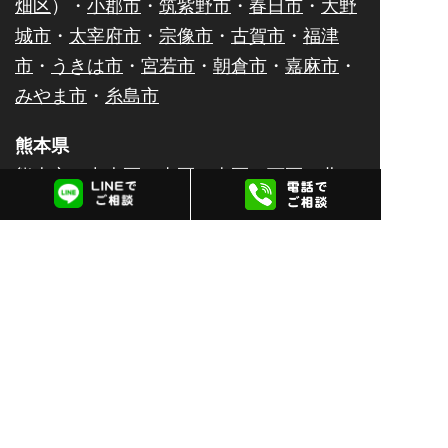
畑区
）・
小郡市
・
筑紫野市
・
春日市
・
大野
城市
・
太宰府市
・
宗像市
・
古賀市
・
福津
市
・
うきは市
・
宮若市
・
朝倉市
・
嘉麻市
・
みやま市
・
糸島市
熊本県
熊本市（
中央区
・
東区
・
南区
・
西区
・
北
区
）・
八代市
・
人吉市
・
荒尾市
・
水俣市
・
玉名市
・
山鹿市
・
菊池市
・
宇土市
・
上天草
市
・
宇城市
・
阿蘇市
・
合志市
・
天草市
佐賀県
佐賀市
・
唐津市
・
鹿島市
・
伊万里市
・
鳥栖
市
・
武雄市
・
多久市
・
小城市
・
嬉野市
・
神
埼市