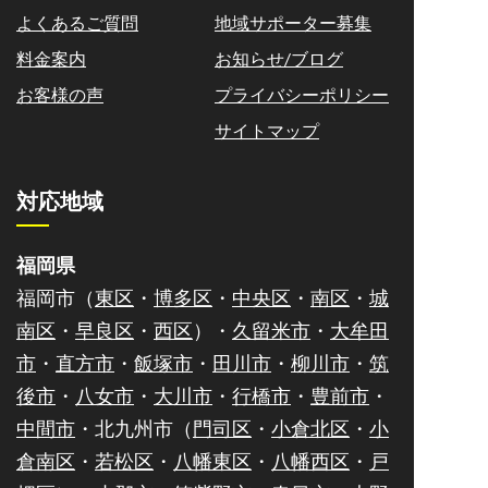
よくあるご質問
地域サポーター募集
料金案内
お知らせ/ブログ
お客様の声
プライバシーポリシー
サイトマップ
対応地域
福岡県
福岡市（
東区
・
博多区
・
中央区
・
南区
・
城
南区
・
早良区
・
西区
）・
久留米市
・
大牟田
市
・
直方市
・
飯塚市
・
田川市
・
柳川市
・
筑
後市
・
八女市
・
大川市
・
行橋市
・
豊前市
・
中間市
・北九州市（
門司区
・
小倉北区
・
小
倉南区
・
若松区
・
八幡東区
・
八幡西区
・
戸