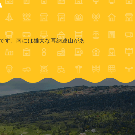
A
です。南には雄大な耳納連山があ