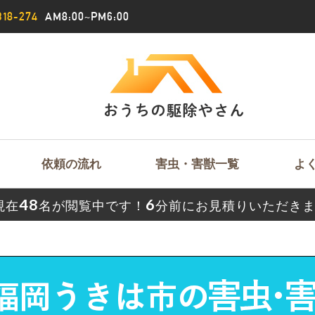
18-274
AM8:00~PM6:00
依頼の流れ
害虫・害獣一覧
よ
48
6
現在
名が閲覧中です！
分前にお見積りいただき