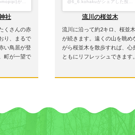
月月2日午後4時43分PDT
ふありさん(@19momopipi)がシェアした投稿
-
2018年10月月24日午後9時32分PDT
@6_6.kohakuがシェアした投稿
神社
流川の桜並木
たくさんの赤
流川に沿って約2キロ、桜並
おり、まるで
が続きます。遠くの山を眺め
赤い鳥居が登
がら桜並木を散歩すれば、心
。町が一望で
ともにリフレッシュできます