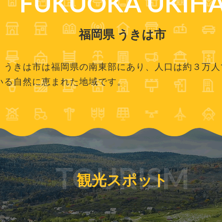
FUKUOKA UKIH
福岡県 うきは市
。うきは市は福岡県の南東部にあり、人口は約３万人
いる自然に恵まれた地域です。
TOURISM
観光スポット