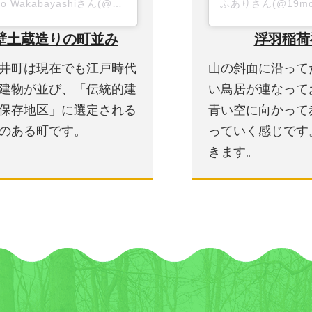
月月25日午前2時59分PDT
Muneo Wakabayashiさん(@muneow)がシェアした投稿
-
2018年 6
壁土蔵造りの町並み
浮羽稲荷
井町は現在でも江戸時代
山の斜面に沿って
建物が並び、「伝統的建
い鳥居が連なって
保存地区」に選定される
青い空に向かって
のある町です。
っていく感じです
きます。