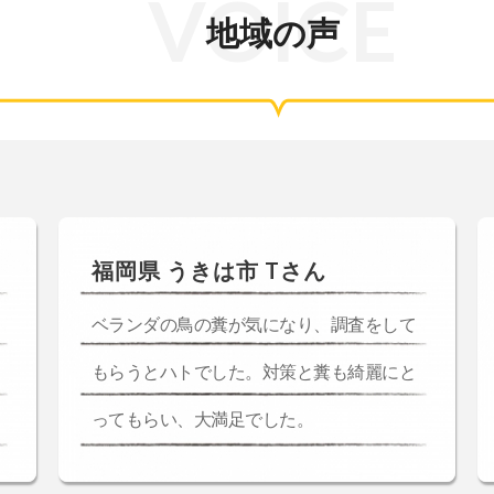
VOICE
地域の声
福岡県 うきは市 Tさん
ベランダの鳥の糞が気になり、調査をして
もらうとハトでした。対策と糞も綺麗にと
ってもらい、大満足でした。