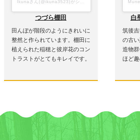
Ikunaさん(@ikuna3523)がシェアした投稿
-
2018年 9
つづら棚田
白
田んぼが階段のようにきれいに
筑後吉
整然と作られています。棚田に
の古い
植えられた稲穂と彼岸花のコン
造物群
トラストがとてもキレイです。
ほど趣