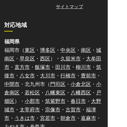
サイトマップ
対応地域
福岡県
福岡市（
東区
・
博多区
・
中央区
・
南区
・
城
南区
・
早良区
・
西区
）・
久留米市
・
大牟田
市
・
直方市
・
飯塚市
・
田川市
・
柳川市
・
筑
後市
・
八女市
・
大川市
・
行橋市
・
豊前市
・
中間市
・北九州市（
門司区
・
小倉北区
・
小
倉南区
・
若松区
・
八幡東区
・
八幡西区
・
戸
畑区
）・
小郡市
・
筑紫野市
・
春日市
・
大野
城市
・
太宰府市
・
宗像市
・
古賀市
・
福津
市
・
うきは市
・
宮若市
・
朝倉市
・
嘉麻市
・
みやま市
・
糸島市