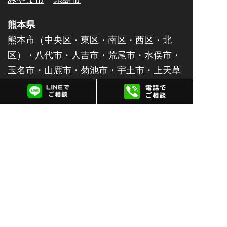
熊本県
熊本市（
中央区
・
東区
・
南区
・
西区
・
北
区
）・
八代市
・
人吉市
・
荒尾市
・
水俣市
・
玉名市
・
山鹿市
・
菊池市
・
宇土市
・
上天草
市
・
宇城市
・
阿蘇市
・
合志市
・
天草市
佐賀県
佐賀市
・
唐津市
・
鹿島市
・
伊万里市
・
鳥栖
市
・
武雄市
・
多久市
・
小城市
・
嬉野市
・
神
埼市
大分県
大分市
・
別府市
・
中津市
・
日田市
・
佐伯
市
・
臼杵市
・
津久見市
・
竹田市
・
豊後高田